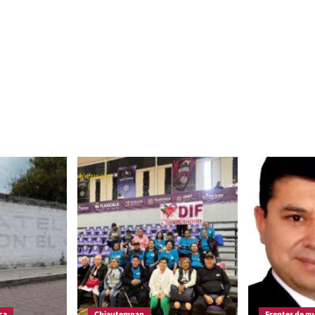
ca
Chiautempan
Frentes de gu