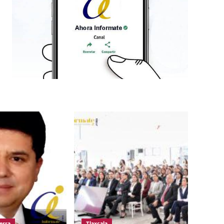
erra
Tlaxcala