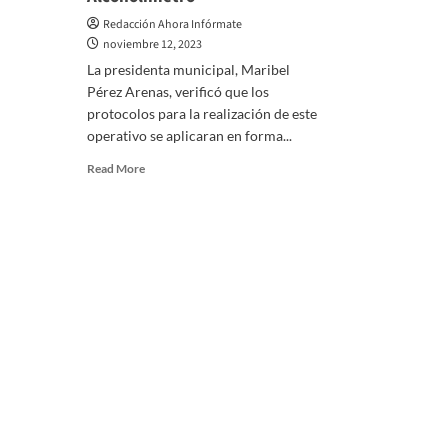
Redacción Ahora Infórmate
noviembre 12, 2023
La presidenta municipal, Maribel
Pérez Arenas, verificó que los
protocolos para la realización de este
operativo se aplicaran en forma...
Read
Read More
more
about
Constata
alcaldesa
capitalina
aplicación
de
Operativo
Alcoholímetro