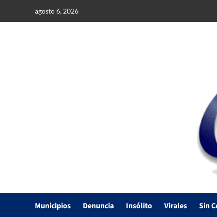
Saltar
agosto 6, 2026
al
contenido
Municipios
Denuncia
Insólito
Virales
Sin C