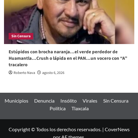
Sin Censura
Estúpidos con brocha naranja…el verde perdedor de
Huamantla…Crush o lápida en el PAN…un vocero con “A”
tracalero
Roberto Nava
agosto 6, 2026
Municipios
Denuncia
Insólito
Virales
Sin Censura
Política
Tlaxcala
Copyright © Todos los derechos reservados.
|
CoverNews
por AF themes.