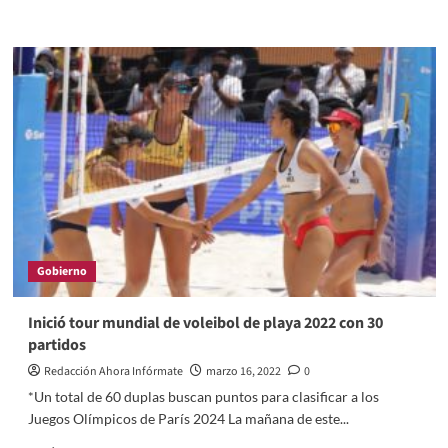
more
about
Voleibol
de
playa,
pretexto
para
el
despilfarro
y
negocios
oscuros
de
unos
Gobierno
cuantos
Inició tour mundial de voleibol de playa 2022 con 30
partidos
Redacción Ahora Infórmate
marzo 16, 2022
0
*Un total de 60 duplas buscan puntos para clasificar a los
Juegos Olímpicos de París 2024 La mañana de este...