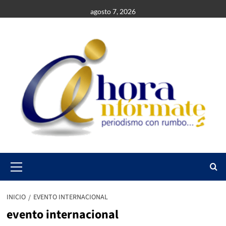
Saltar
agosto 7, 2026
al
contenido
Primary
Menu
INICIO
EVENTO INTERNACIONAL
evento internacional