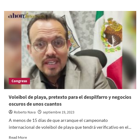
about
FITUR
2025,
el
gran
fracaso
de
Tlaxcala
en
un
evento
Internacional
Congreso
Voleibol de playa, pretexto para el despilfarro y negocios
oscuros de unos cuantos
Roberto Nava
septiembre 19, 2023
A menos de 15 días de que arranque el campeonato
internacional de voleibol de playa que tendrá verificativo en el...
Read
Read More