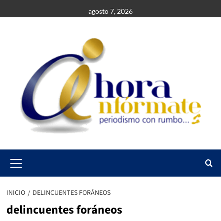
Saltar
agosto 7, 2026
al
contenido
Primary
Menu
INICIO
DELINCUENTES FORÁNEOS
delincuentes foráneos