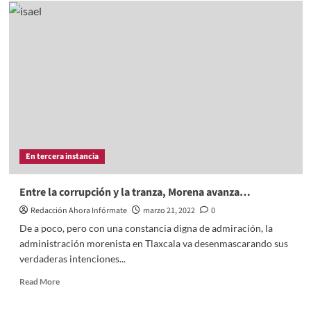
En tercera instancia
Entre la corrupción y la tranza, Morena avanza…
Redacción Ahora Infórmate
marzo 21, 2022
0
De a poco, pero con una constancia digna de admiración, la
administración morenista en Tlaxcala va desenmascarando sus
verdaderas intenciones...
Read
Read More
more
about