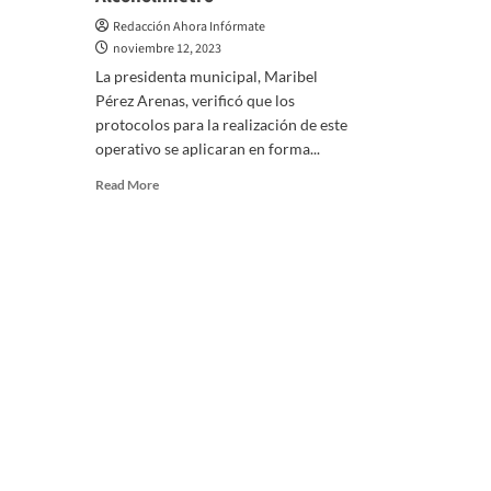
Redacción Ahora Infórmate
noviembre 12, 2023
La presidenta municipal, Maribel
Pérez Arenas, verificó que los
protocolos para la realización de este
operativo se aplicaran en forma...
Read
Read More
more
about
Constata
alcaldesa
capitalina
aplicación
de
Operativo
Alcoholímetro