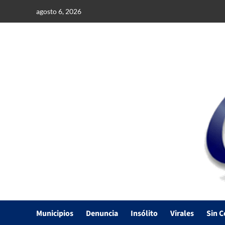
Saltar
agosto 6, 2026
al
contenido
Municipios
Denuncia
Insólito
Virales
Sin C