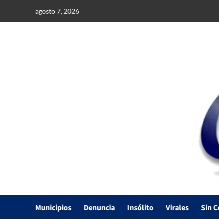
Saltar
agosto 7, 2026
al
contenido
Municipios
Denuncia
Insólito
Virales
Sin C