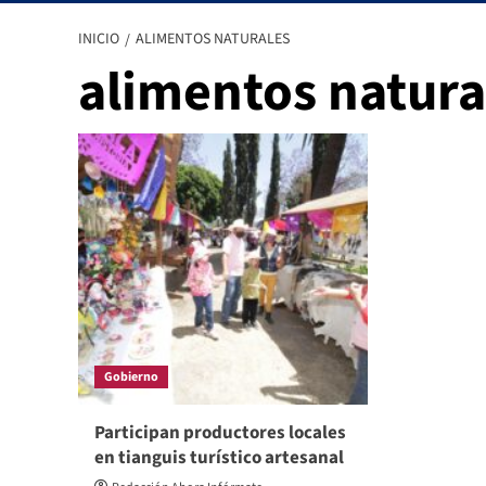
INICIO
ALIMENTOS NATURALES
alimentos natura
Gobierno
Participan productores locales
en tianguis turístico artesanal