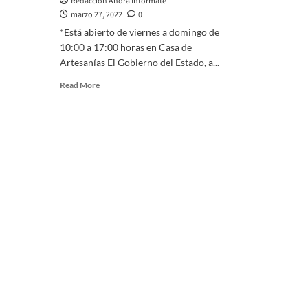
Redacción Ahora Infórmate
marzo 27, 2022
0
*Está abierto de viernes a domingo de
10:00 a 17:00 horas en Casa de
Artesanías El Gobierno del Estado, a...
Read
Read More
more
about
Participan
productores
locales
en
tianguis
turístico
artesanal