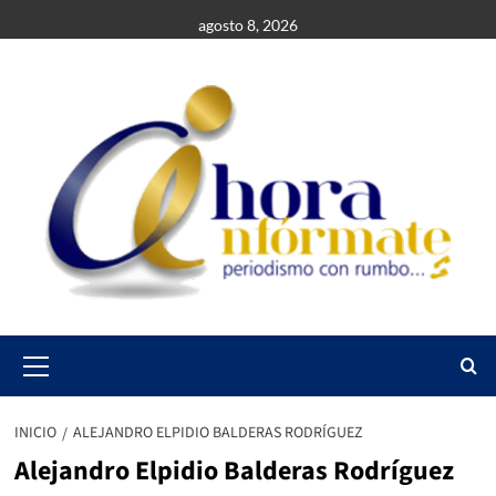
Saltar
agosto 8, 2026
al
contenido
Primary
Menu
INICIO
ALEJANDRO ELPIDIO BALDERAS RODRÍGUEZ
Alejandro Elpidio Balderas Rodríguez