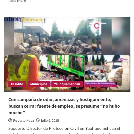
Read More
more
about
Usan
protección
civil
para
fomentar
discriminación
y
campaña
de
odio
alentada
por
Insólito
Municipios
Yauhquemehcan
alcalde
de
MORENA
Con campaña de odio, amenazas y hostigamiento,
en
buscan cerrar fuente de empleo, se presume “no hubo
Yauhquemehcan
moche”
Roberto Nava
julio 9, 2025
Supuesto Director de Protección Civil en Yauhquemehcan el