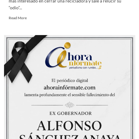
más interesado en cerrar una recicladora y sale a relucir su
“odio”...
Read
Read More
more
about
Con
campaña
de
odio,
amenazas
y
hostigamiento,
buscan
cerrar
fuente
de
empleo,
se
presume
“no
hubo
moche”