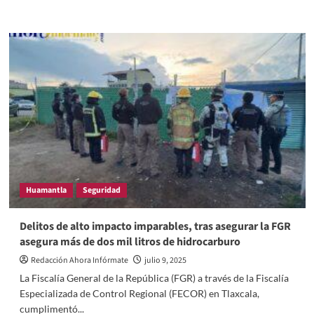
more
about
FGR
cumplimenta
orden
de
cateo
por
robo
de
autotransporte
en
Papalotla,
Tlaxcala
Huamantla
Seguridad
Delitos de alto impacto imparables, tras asegurar la FGR
asegura más de dos mil litros de hidrocarburo
Redacción Ahora Infórmate
julio 9, 2025
La Fiscalía General de la República (FGR) a través de la Fiscalía
Especializada de Control Regional (FECOR) en Tlaxcala,
cumplimentó...