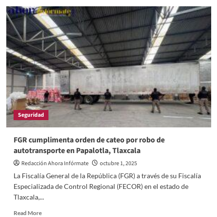
Pipa
con
doble
tanque,
repletos
de
huachicol,
fue
incautada
por
la
FGR
Seguridad
en
gasolinería
de
FGR cumplimenta orden de cateo por robo de
la
autotransporte en Papalotla, Tlaxcala
capital
Redacción Ahora Infórmate
octubre 1, 2025
La Fiscalía General de la República (FGR) a través de su Fiscalía
Especializada de Control Regional (FECOR) en el estado de
Tlaxcala,...
Read
Read More