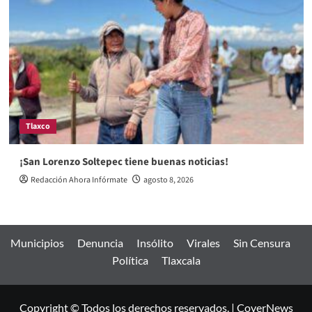
Tlaxco
¡San Lorenzo Soltepec tiene buenas noticias!
Redacción Ahora Infórmate
agosto 8, 2026
Municipios
Denuncia
Insólito
Virales
Sin Censura
Política
Tlaxcala
Copyright © Todos los derechos reservados.
|
CoverNews