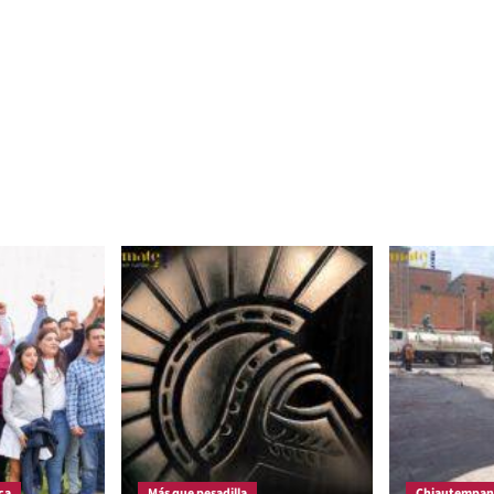
ca
Más que pesadilla
Chiautempan