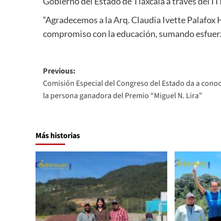
Gobierno del Estado de Tlaxcala a través del IT
“Agradecemos a la Arq. Claudia Ivette Palafox 
compromiso con la educación, sumando esfuerzo
Post
Previous:
Comisión Especial del Congreso del Estado da a conoc
navigation
la persona ganadora del Premio “Miguel N. Lira”
Más historias