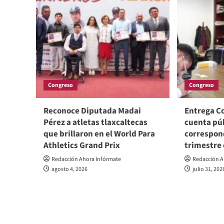
Congreso
Congreso
Reconoce Diputada Madai
Entrega Co
Pérez a atletas tlaxcaltecas
cuenta pú
que brillaron en el World Para
correspon
Athletics Grand Prix
trimestre
Redacción Ahora Infórmate
Redacción A
agosto 4, 2026
julio 31, 202