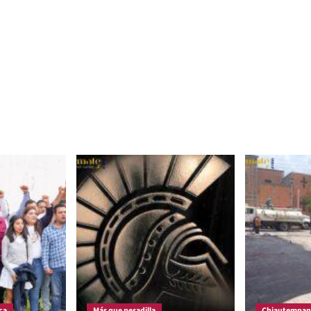
ca
Más que pesadilla
Chiautempan