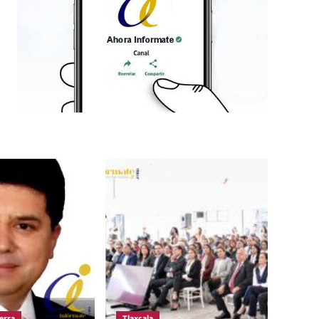
erra
Tlaxcala