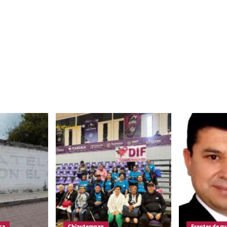
ca
Chiautempan
Frentes de gu