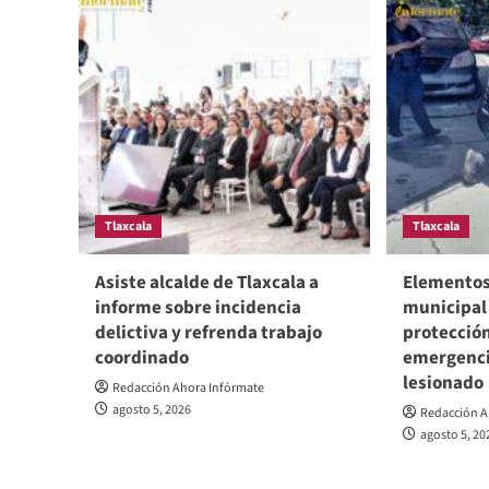
Tlaxcala
Tlaxcala
Asiste alcalde de Tlaxcala a
Elementos 
informe sobre incidencia
municipal 
delictiva y refrenda trabajo
protección
coordinado
emergenci
lesionado
Redacción Ahora Infórmate
agosto 5, 2026
Redacción A
agosto 5, 20