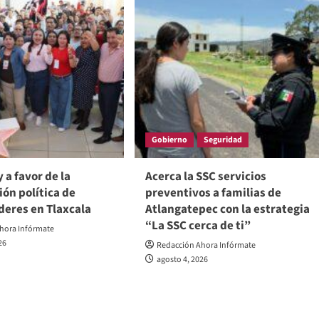
Gobierno
Seguridad
 a favor de la
Acerca la SSC servicios
ión política de
preventivos a familias de
deres en Tlaxcala
Atlangatepec con la estrategia
“La SSC cerca de ti”
hora Infórmate
26
Redacción Ahora Infórmate
agosto 4, 2026