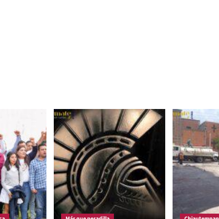
ca
Más que pesadilla
Chiautempan