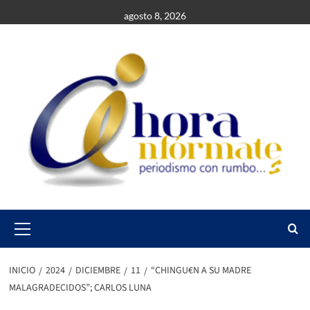
Saltar
agosto 8, 2026
al
contenido
Primary
Menu
INICIO
2024
DICIEMBRE
11
“CHINGU€N A SU MADRE
MALAGRADECIDOS”; CARLOS LUNA