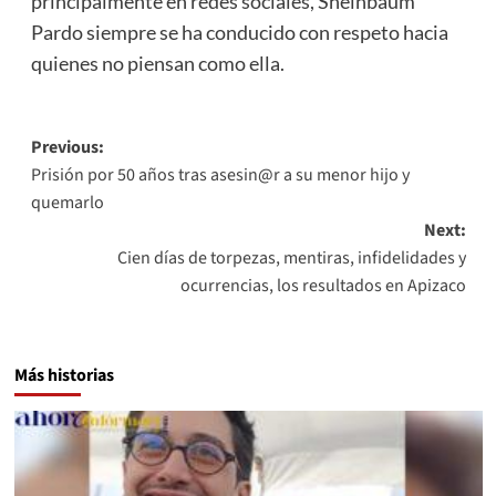
principalmente en redes sociales, Sheinbaum
Pardo siempre se ha conducido con respeto hacia
quienes no piensan como ella.
Post
Previous:
Prisión por 50 años tras asesin@r a su menor hijo y
navigation
quemarlo
Next:
Cien días de torpezas, mentiras, infidelidades y
ocurrencias, los resultados en Apizaco
Más historias