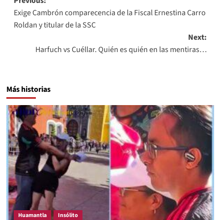
Post
Previous:
Exige Cambrón comparecencia de la Fiscal Ernestina Carro
navigation
Roldan y titular de la SSC
Next:
Harfuch vs Cuéllar. Quién es quién en las mentiras…
Más historias
Huamantla
Insólito