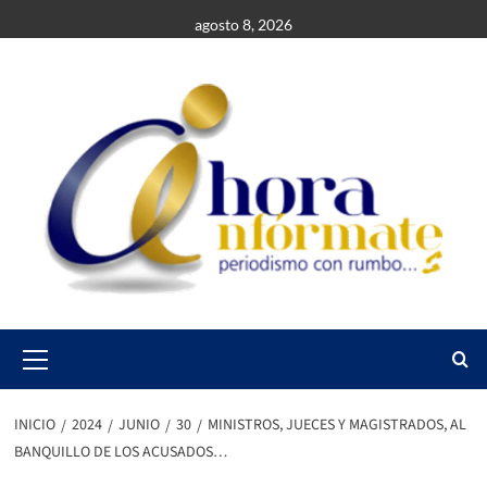
Saltar
agosto 8, 2026
al
contenido
Primary
Menu
INICIO
2024
JUNIO
30
MINISTROS, JUECES Y MAGISTRADOS, AL
BANQUILLO DE LOS ACUSADOS…