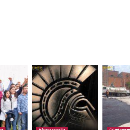
ca
Más que pesadilla
Chiautempan