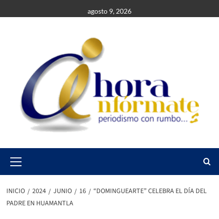
Saltar
agosto 9, 2026
al
contenido
Primary
Menu
INICIO
2024
JUNIO
16
“DOMINGUEARTE” CELEBRA EL DÍA DEL
PADRE EN HUAMANTLA