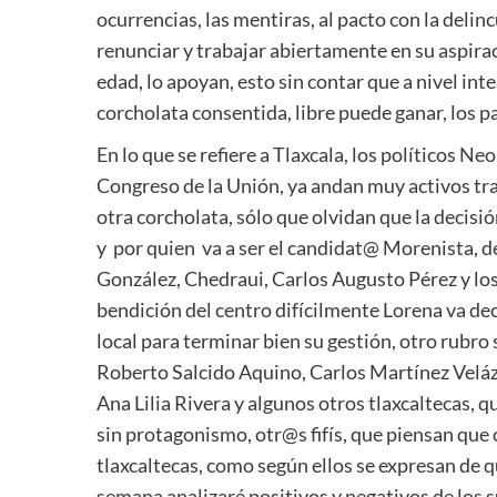
ocurrencias, las mentiras, al pacto con la delin
renunciar y trabajar abiertamente en su aspirac
edad, lo apoyan, esto sin contar que a nivel inte
corcholata consentida, libre puede ganar, los p
En lo que se refiere a Tlaxcala, los políticos Ne
Congreso de la Unión, ya andan muy activos tr
otra corcholata, sólo que olvidan que la decisió
y por quien va a ser el candidat@ Morenista, d
González, Chedraui, Carlos Augusto Pérez y los 
bendición del centro difícilmente Lorena va decid
local para terminar bien su gestión, otro rubr
Roberto Salcido Aquino, Carlos Martínez Velázq
Ana Lilia Rivera y algunos otros tlaxcaltecas,
sin protagonismo, otr@s fifís, que piensan que
tlaxcaltecas, como según ellos se expresan de q
semana analizaré positivos y negativos de los s