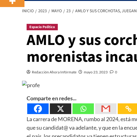
INICIO
2023
MAYO
23
AMLO Y SUS CORCHOTAS, JUEGAN
Espacio Político
AMLO y sus corc
morenistas inca
Redacción Ahora Infórmate
mayo 23, 2023
0
Comparte en redes...
La carrera de MORENA, rumbo al 2024, está muy
que su candidat@ va adelante, y que en la encuest
el país, los precandidatos ya tienen estructur