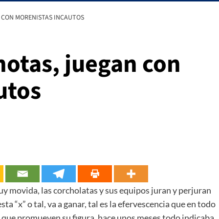
 CON MORENISTAS INCAUTOS
hotas, juegan con
utos
 movida, las corcholatas y sus equipos juran y perjuran
a “x” o tal, va a ganar, tal es la efervescencia que en todo
as que promueven su figura, hace unos meses todo indicaba