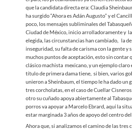
que la candidata directa era: Claudia Sheinbaum
ha surgido “Ahora es Adán Augusto” y el Cancil
poco, los mensajes subliminales del Tabasqueño
Ciudad de México, inicio arrolladoramente y l
elegida, las circunstancias han cambiado, la der
inseguridad, su falta de carisma con la gente y 
muchos puntos de aceptación, esto sin contar 
clásico machista mexicano, y un ejemplo claro es
título de primera dama tiene, si bien, varios g
unieron a Sheinbaum, el tiempo le ha dado un gi
tres corcholatas, en el caso de Cuellar Cisner
otro su cuñado apoya abiertamente al Tabasqu
porros va apoyar a Marcelo Ebrard, aquí la situa
estar marginada 3 años de apoyo del centro del 
Ahora que, si analizamos el camino de las tres 