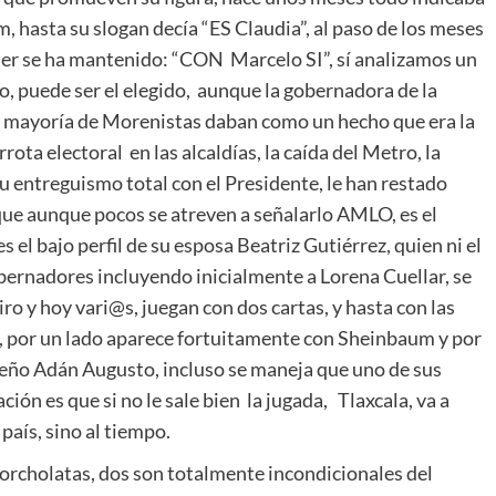
, hasta su slogan decía “ES Claudia”, al paso de los meses
ler se ha mantenido: “CON Marcelo SI”, sí analizamos un
, puede ser el elegido, aunque la gobernadora de la
a mayoría de Morenistas daban como un hecho que era la
rota electoral en las alcaldías, la caída del Metro, la
su entreguismo total con el Presidente, le han restado
que aunque pocos se atreven a señalarlo AMLO, es el
 el bajo perfil de su esposa Beatriz Gutiérrez, quien ni el
obernadores incluyendo inicialmente a Lorena Cuellar, se
ro y hoy vari@s, juegan con dos cartas, y hasta con las
os, por un lado aparece fortuitamente con Sheinbaum y por
eño Adán Augusto, incluso se maneja que uno de sus
ción es que si no le sale bien la jugada, Tlaxcala, va a
país, sino al tiempo.
corcholatas, dos son totalmente incondicionales del