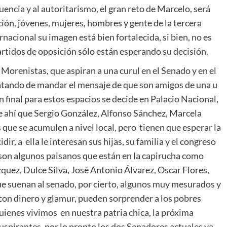
cuencia y al autoritarismo, el gran reto de Marcelo, será
ión, jóvenes, mujeres, hombres y gente de la tercera
rnacional su imagen está bien fortalecida, si bien, no es
artidos de oposición sólo están esperando su decisión.
o Morenistas, que aspiran a una curul en el Senado y en el
atando de mandar el mensaje de que son amigos de una u
n final para estos espacios se decide en Palacio Nacional,
e ahí que Sergio González, Alfonso Sánchez, Marcela
que se acumulen a nivel local, pero tienen que esperar la
ir, a ella le interesan sus hijas, su familia y el congreso
o son algunos paisanos que están en la capirucha como
uez, Dulce Silva, José Antonio Álvarez, Oscar Flores,
 que suenan al senado, por cierto, algunos muy mesurados y
 con dinero y glamur, pueden sorprender a los pobres
uienes vivimos en nuestra patria chica, la próxima
uspirantes, por lo pronto los dos Senadores actuales ya