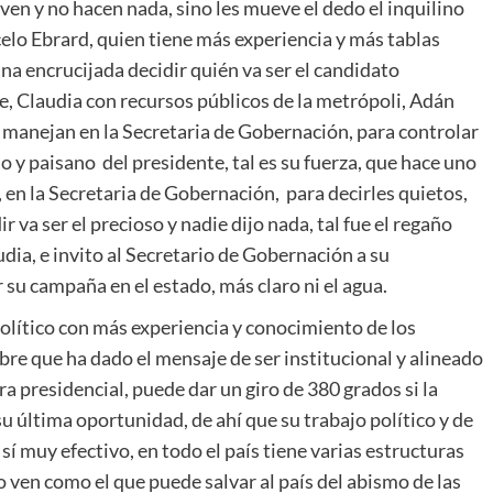
en y no hacen nada, sino les mueve el dedo el inquilino
celo Ebrard, quien tiene más experiencia y más tablas
 una encrucijada decidir quién va ser el candidato
e, Claudia con recursos públicos de la metrópoli, Adán
 manejan en la Secretaria de Gobernación, para controlar
mo y paisano del presidente, tal es su fuerza, que hace uno
en la Secretaria de Gobernación, para decirles quietos,
 va ser el precioso y nadie dijo nada, tal fue el regaño
udia, e invito al Secretario de Gobernación a su
su campaña en el estado, más claro ni el agua.
político con más experiencia y conocimiento de los
bre que ha dado el mensaje de ser institucional y alineado
a presidencial, puede dar un giro de 380 grados si la
 su última oportunidad, de ahí que su trabajo político y de
sí muy efectivo, en todo el país tiene varias estructuras
o ven como el que puede salvar al país del abismo de las