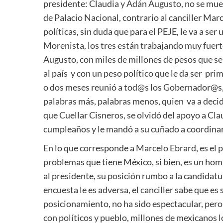
presidente: Claudia y Adán Augusto, no se muev
de Palacio Nacional, contrario al canciller Mar
políticas, sin duda que para el PEJE, le va a ser
Morenista, los tres están trabajando muy fuert
Augusto, con miles de millones de pesos que se
al país y con un peso político que le da ser pri
o dos meses reunió a tod@s los Gobernador@s, 
palabras más, palabras menos, quien va a decidir
que Cuellar Cisneros, se olvidó del apoyo a Cla
cumpleaños y le mandó a su cuñado a coordinar 
En lo que corresponde a Marcelo Ebrard, es el 
problemas que tiene México, si bien, es un hom
al presidente, su posición rumbo a la candidatur
encuesta le es adversa, el canciller sabe que es
posicionamiento, no ha sido espectacular, pero 
con políticos y pueblo, millones de mexicanos l